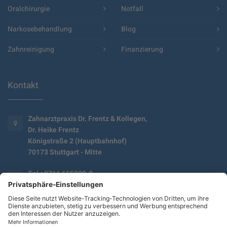
Oralchirurgie
Notfall
Narkosebehandlung
Blog
Zahnreinigung
Finanzierung
Kontakt
Zahnarztpraxis Dr. Frentz & Kollegen,
Dr. Heike Frentz
Königstraße 2 (Hauptbahnhof)
70173 Stuttgart - Mitte
Tel.: 0711 655000-0
E-Mail:
info@frentz.de
Sprechzeiten:
Mo.–Do. 7:30–19:00 | Fr. 7:30–16:00 Uhr