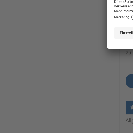
lei
Ren
mei
Stu
Ich
zu 
Al