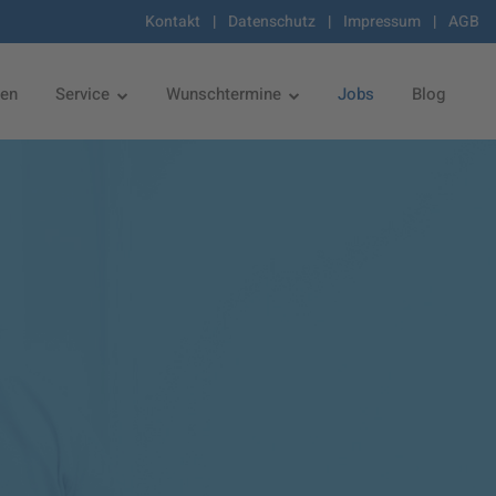
Kontakt
|
Datenschutz
|
Impressum
|
AGB
zen
Service
Wunschtermine
Jobs
Blog