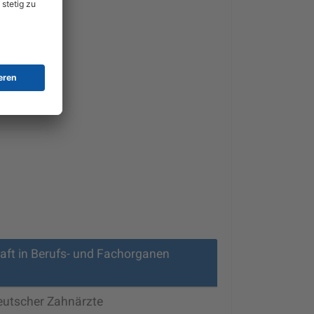
ss
ßen
aft in Berufs- und Fachorganen
eutscher Zahnärzte