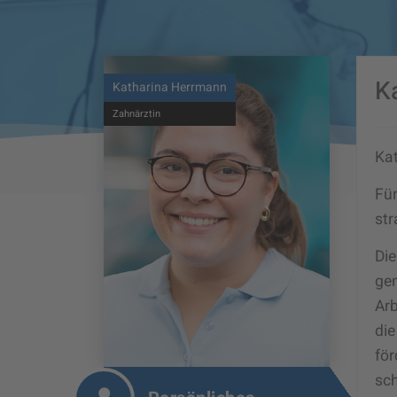
K
Katharina Herrmann
Zahnärztin
Kat
Für
str
Die
ge
Arb
die
för
sc