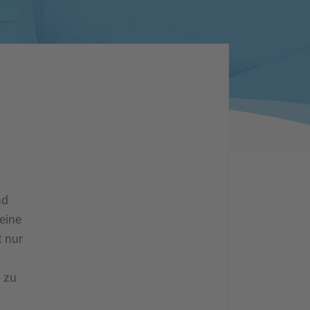
nd
eine
t nur
n zu