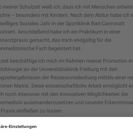
t meiner Schulzeit weiß ich, dass ich mit Menschen arbeit
hte – besonders mit Kindern. Nach dem Abitur habe ich e
iwilliges Soziales Jahr in der Sportklinik Bad Cannstatt
olviert. Anschließend habe ich ein Praktikum in einer
narztpraxis gemacht, das mich endgültig für die
nmedizinische Fach begeistert hat.
zeit beschäftige ich mich im Rahmen meiner Promotion in
lchirurgie an der Universitätsklinik Freiburg mit den
gzeitergebnissen der Rezessionsdeckung mittels einer n
cinen Matrix. Diese wissenschaftliche Arbeit ermöglicht es
h noch intensiver mit den innovativen Möglichkeiten der
hnmedizin auseinanderzusetzen und neueste Erkenntnisse
 Praxis einfließen zu lassen.
en meiner Arbeit als Zahnärztin verbringe ich gerne Zeit m
ner Familie und mit Freunden. In meiner Freizeit spiele ich