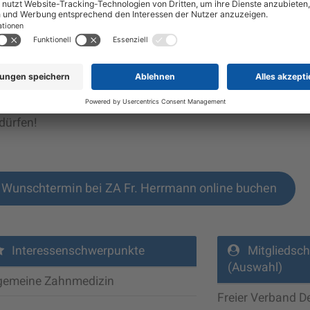
denschaftlich gerne Volleyball und genieße es, beim
nradfahren Zeit in der Natur zu verbringen. Nach Abschlu
nes Studiums freue ich mich sehr, meine Assistenzzeit in
ttgart zu beginnen, meiner Heimat.
 freue mich darauf, Sie ab Januar in unserer Praxis begrü
dürfen!
Wunschtermin bei ZA Fr. Herrmann online buchen
Interessenschwerpunkte
Mitgliedsch
(Auswahl)
lgemeine Zahnmedizin
Freier Verband D