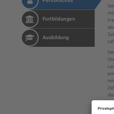
Persönliches
Sei
möc
Fortbildungen
Fre
abs
Zah
Ausbildung
zah
Der
Ora
Lan
por
mic
Za
die
Neb
mei