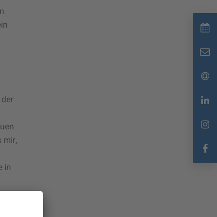
en
in
 der
euen
 mir,
 in
it